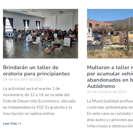
Brindarán un taller de
Multaron a taller
oratoria para principiantes
por acumular vehí
abandonados en b
28 de octubre de 2022
Autódromo
La actividad será el martes 1 de
26 de octubre de 2022
noviembre, de 12 a 14, en la sede del
Ente de Desarrollo Económico, ubicada
La Municipalidad profund
en Independencia 910. Es gratuita y la
controles ambientales en
inscripción se realiza online.
En este caso se constató 
diez autos y camiones qu
Leer Más >>
infecciosos y obstrucción