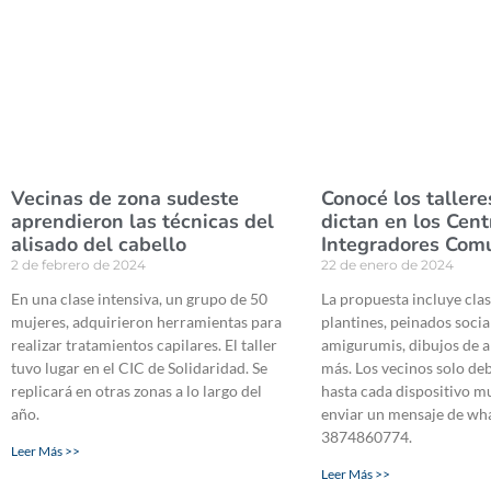
Vecinas de zona sudeste
Conocé los tallere
aprendieron las técnicas del
dictan en los Cent
alisado del cabello
Integradores Comu
2 de febrero de 2024
22 de enero de 2024
En una clase intensiva, un grupo de 50
La propuesta incluye clas
mujeres, adquirieron herramientas para
plantines, peinados socia
realizar tratamientos capilares. El taller
amigurumis, dibujos de 
tuvo lugar en el CIC de Solidaridad. Se
más. Los vecinos solo de
replicará en otras zonas a lo largo del
hasta cada dispositivo m
año.
enviar un mensaje de wh
3874860774.
Leer Más >>
Leer Más >>