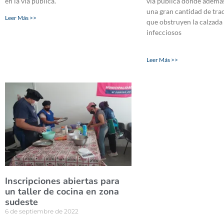
en la vía pública.
vía pública donde además
una gran cantidad de tra
Leer Más >>
que obstruyen la calzada
infecciosos
Leer Más >>
Inscripciones abiertas para
un taller de cocina en zona
sudeste
6 de septiembre de 2022