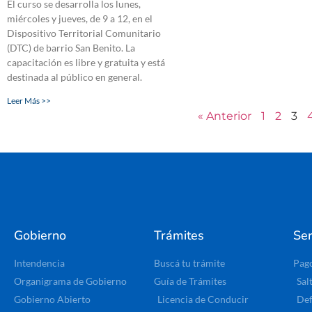
El curso se desarrolla los lunes,
miércoles y jueves, de 9 a 12, en el
Dispositivo Territorial Comunitario
(DTC) de barrio San Benito. La
capacitación es libre y gratuita y está
destinada al público en general.
Leer Más >>
« Anterior
1
2
3
Gobierno
Trámites
Ser
Intendencia
Buscá tu trámite
Pag
Organigrama de Gobierno
Guía de Trámites
Sal
Gobierno Abierto
Licencia de Conducir
Def