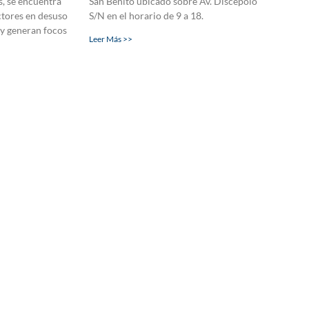
, se encuentra
San Benito ubicado sobre Av. Discépolo
ctores en desuso
S/N en el horario de 9 a 18.
 y generan focos
Leer Más >>