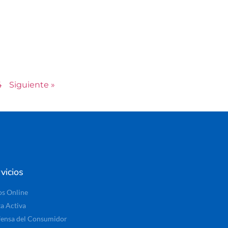
4
Siguiente »
vicios
os Online
ta Activa
ensa del Consumidor