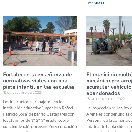
Leer Más >>
Fortalecen la enseñanza de
El municipio multó
normativas viales con una
mecánico por arroj
pista infantil en las escuelas
acumular vehículo
abandonados
19 de octubre de 2022
18 de octubre de 2022
Los instructores trabajaron en la
institución educativa “Ingeniero Rafael
La inspección se realizó 
Patricio Sosa” de barrio Castañares con
Arenales por denuncias d
los alumnos de 1° 2° 3° grado, sobre
Personal de la comuna co
concientización, prevención y educación
lubricante había sido arr