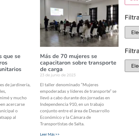
Filtr
Filtr
s que se
Más de 70 mujeres se
ros
capacitaron sobre transporte
nitarios
de carga
23 de junio de 2023
es de jardinería,
El taller denominado “Mujeres
les,
empoderadas y líderes de transporte” se
animé y mucho
llevó a cabo durante dos jornadas en
ben acercarse
Independencia 910, en un trabajo
unicipal o
conjunto entre el área de Desarrollo
atsapp al
Económico y la Cámara de
Transportistas de Salta.
Leer Más >>