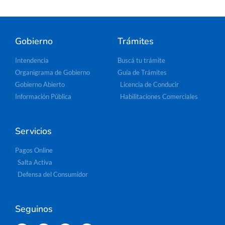
Gobierno
Trámites
Intendencia
Buscá tu trámite
Organigrama de Gobierno
Guía de Trámites
Gobierno Abierto
Licencia de Conducir
Información Pública
Habilitaciones Comerciales
Servicios
Pagos Online
Salta Activa
Defensa del Consumidor
Seguinos