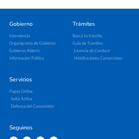
Gobierno
Trámites
Intendencia
Buscá tu trámite
Organigrama de Gobierno
Guía de Trámites
Gobierno Abierto
Licencia de Conducir
Información Pública
Habilitaciones Comerciales
Servicios
Pagos Online
Salta Activa
Defensa del Consumidor
Seguinos