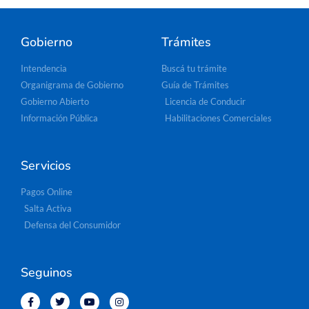
Gobierno
Trámites
Intendencia
Buscá tu trámite
Organigrama de Gobierno
Guía de Trámites
Gobierno Abierto
Licencia de Conducir
Información Pública
Habilitaciones Comerciales
Servicios
Pagos Online
Salta Activa
Defensa del Consumidor
Seguinos