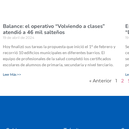
Balance: el operativo “Volviendo a clases”
E
atendió a 46 mil salteños
“
19 de abril de 2024
19
Hoy finalizó sus tareas la propuesta que inició el 1° de febrero y
Se
recorrió 10 edificios municipales en diferentes barrios. El
ce
equipo de profesionales de la salud completó los certificados
se
escolares de alumnos de primaria, secundaria y nivel terciario.
p
Leer Más >>
Le
« Anterior
1
2