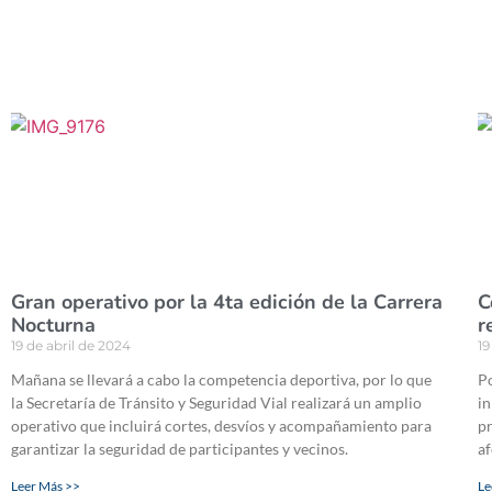
Gran operativo por la 4ta edición de la Carrera
C
Nocturna
r
19 de abril de 2024
19
Mañana se llevará a cabo la competencia deportiva, por lo que
Po
la Secretaría de Tránsito y Seguridad Vial realizará un amplio
in
operativo que incluirá cortes, desvíos y acompañamiento para
pr
garantizar la seguridad de participantes y vecinos.
af
Leer Más >>
Le