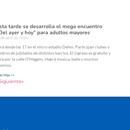
sta tarde se desarrolla el mega encuentro
Del ayer y hoy” para adultos mayores
 de abril de 2024
rá desde las 17 en el micro estadio Delmi. Participan clubes y
ntros de jubilados de distintos barrios. El ingreso es gratuito y
rá por la calle O’Higgins. Habrá música, baile y muchos
remios.
er Más >>
Siguiente»