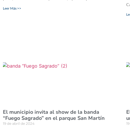
C
Leer Más >>
Le
El municipio invita al show de la banda
E
“Fuego Sagrado” en el parque San Martín
u
19 de abril de 2024
19