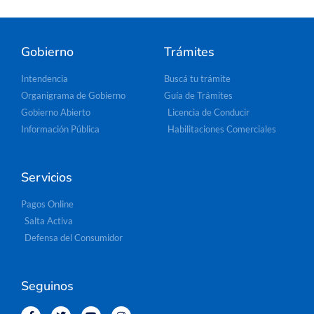
Gobierno
Trámites
Intendencia
Buscá tu trámite
Organigrama de Gobierno
Guía de Trámites
Gobierno Abierto
Licencia de Conducir
Información Pública
Habilitaciones Comerciales
Servicios
Pagos Online
Salta Activa
Defensa del Consumidor
Seguinos