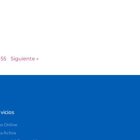
55
Siguiente »
vicios
os Online
ta Activa