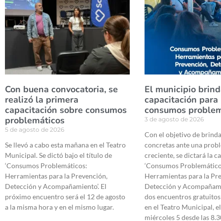
Con buena convocatoria, se
El municipio brin
realizó la primera
capacitación para
capacitación sobre consumos
consumos problem
problemáticos
3 de agosto de 2026
5 de agosto de 2026
Con el objetivo de brind
Se llevó a cabo esta mañana en el Teatro
concretas ante una probl
Municipal. Se dictó bajo el título de
creciente, se dictará la c
‘Consumos Problemáticos:
‘Consumos Problemático
Herramientas para la Prevención,
Herramientas para la Pr
Detección y Acompañamiento’. El
Detección y Acompañami
próximo encuentro será el 12 de agosto
dos encuentros gratuitos
a la misma hora y en el mismo lugar.
en el Teatro Municipal, e
miércoles 5 desde las 8.3