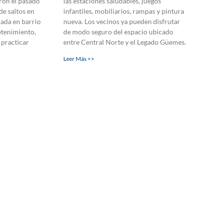
aron el pasado
las estaciones saludables, juegos
de saltos en
infantiles, mobiliarios, rampas y pintura
icada en barrio
nueva. Los vecinos ya pueden disfrutar
tenimiento,
de modo seguro del espacio ubicado
 practicar
entre Central Norte y el Legado Güemes.
Leer Más >>