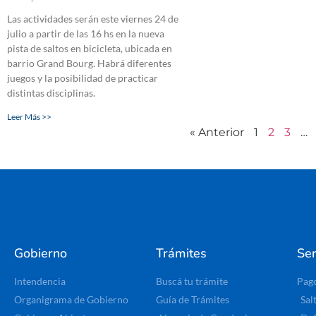
Las actividades serán este viernes 24 de
julio a partir de las 16 hs en la nueva
pista de saltos en bicicleta, ubicada en
barrio Grand Bourg. Habrá diferentes
juegos y la posibilidad de practicar
distintas disciplinas.
Leer Más >>
« Anterior
1
2
3
…
Gobierno
Trámites
Ser
Intendencia
Buscá tu trámite
Pag
Organigrama de Gobierno
Guía de Trámites
Sal