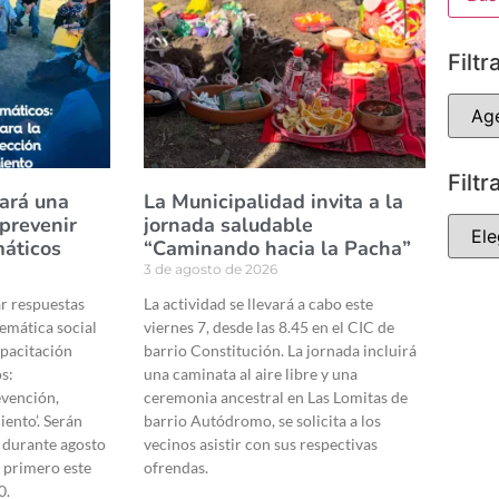
Filtr
Filtr
dará una
La Municipalidad invita a la
 prevenir
jornada saludable
áticos
“Caminando hacia la Pacha”
3 de agosto de 2026
ar respuestas
La actividad se llevará a cabo este
emática social
viernes 7, desde las 8.45 en el CIC de
apacitación
barrio Constitución. La jornada incluirá
s:
una caminata al aire libre y una
evención,
ceremonia ancestral en Las Lomitas de
ento’. Serán
barrio Autódromo, se solicita a los
 durante agosto
vecinos asistir con sus respectivas
l primero este
ofrendas.
0.