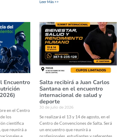
Leer Más >>
el Encuentro
Salta recibirá a Juan Carlos
utrición
Santana en el encuentro
 2026)
internacional de salud y
deporte
30 de julio de 2026
ubre en el Centro
de los
Se realizará el 13 y 14 de agosto, en el
ón científica
Centro de Convenciones de Salta. Será
, que reunirá a
un encuentro que reunirá a
 nacionales e
profesionales, estudiantes y referentes