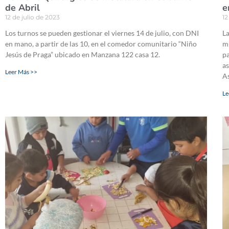
de Abril
e
12 de julio de 2023
12
Los turnos se pueden gestionar el viernes 14 de julio, con DNI
La
en mano, a partir de las 10, en el comedor comunitario “Niño
mu
Jesús de Praga” ubicado en Manzana 122 casa 12.
pa
as
Leer Más >>
A
Le