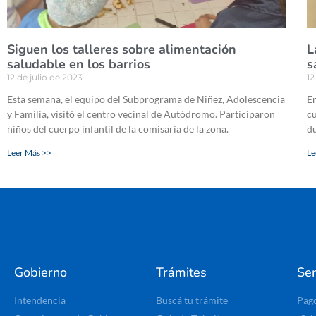
Siguen los talleres sobre alimentación
L
saludable en los barrios
s
12 de julio de 2023
12
Esta semana, el equipo del Subprograma de Niñez, Adolescencia
En
y Familia, visitó el centro vecinal de Autódromo. Participaron
cu
niños del cuerpo infantil de la comisaría de la zona.
du
Leer Más >>
Le
Gobierno
Trámites
Ser
Intendencia
Buscá tu trámite
Pag