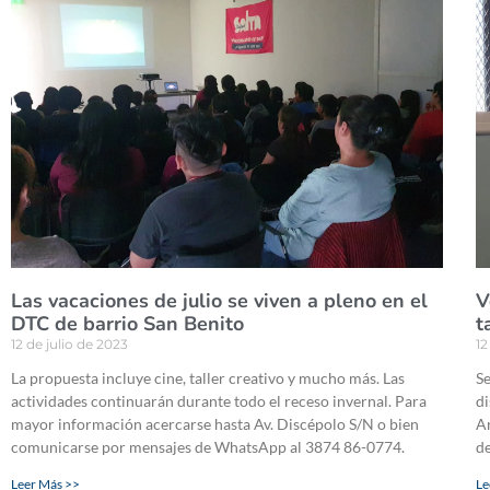
Las vacaciones de julio se viven a pleno en el
V
DTC de barrio San Benito
t
12 de julio de 2023
12
La propuesta incluye cine, taller creativo y mucho más. Las
Se
actividades continuarán durante todo el receso invernal. Para
di
mayor información acercarse hasta Av. Discépolo S/N o bien
Ar
comunicarse por mensajes de WhatsApp al 3874 86-0774.
de
Leer Más >>
Le