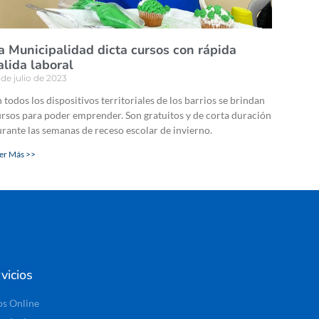
a Municipalidad dicta cursos con rápida
alida laboral
 de julio de 2023
 todos los dispositivos territoriales de los barrios se brindan
rsos para poder emprender. Son gratuitos y de corta duración
rante las semanas de receso escolar de invierno.
er Más >>
vicios
os Online