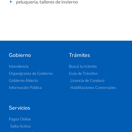
peluquería
,
talleres de invierno
Gobierno
Trámites
Intendencia
Buscá tu trámite
Organigrama de Gobierno
Guía de Trámites
Gobierno Abierto
Licencia de Conducir
Información Pública
Habilitaciones Comerciales
Servicios
Pagos Online
Salta Activa