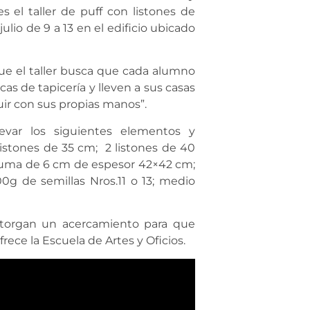
s el taller de puff con listones de
ulio de 9 a 13 en el edificio ubicado
ue el taller busca que cada alumno
s de tapicería y lleven a sus casas
ir con sus propias manos”.
var los siguientes elementos y
listones de 35 cm; 2 listones de 40
puma de 6 cm de espesor 42×42 cm;
00g de semillas Nros.11 o 13; medio
 otorgan un acercamiento para que
ece la Escuela de Artes y Oficios.