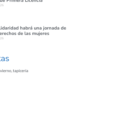
de Primera Licencia
026
lidaridad habrá una jornada de
derechos de las mujeres
026
tas
nvierno
,
tapicería