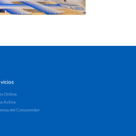
vicios
os Online
ta Activa
ensa del Consumidor