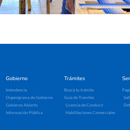
Gobierno
Trámites
Ser
Intendencia
Buscá tu trámite
Pag
Organigrama de Gobierno
Guía de Trámites
Sal
Gobierno Abierto
Licencia de Conducir
Def
Información Pública
Habilitaciones Comerciales