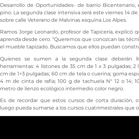
Desarrollo de Oportunidades- de barrio Bicentenario, e
pino. La segunda clase intensiva será este viernes 14 de j
sobre calle Veterano de Malvinas esquina Los Alpes.
Ramos Jorge Leonardo, profesor de Tapicería, explicó q
aprenda desde cero. “Queremos que conozcan las técnica
el mueble tapizado. Buscamos que ellos puedan constru
Quienes se sumen a la segunda clase deberán lle
herramientas: 4 listones de 35 cm de 1 x 3 pulgadas; 2 
cm de 1×3 pulgadas; 60 cm de tela o cuerina; goma es
4 m de cinta de rafia; 100 g de tachuela N° 12 o 14; 1
metro de lienzo ecológico intermedio color negro.
Es de recordar que estos cursos de corta duración,
luego pueda sumarse a los cursos cuatrimestrales que ofr