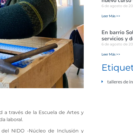
nuevo curso 
6 de agosto de 2
Leer Más >>
En barrio So
servicios y 
6 de agosto de 2
Leer Más >>
Etique
talleres de i
ad a través de la Escuela de Artes y
da laboral.
l del NIDO -Núcleo de Inclusión y