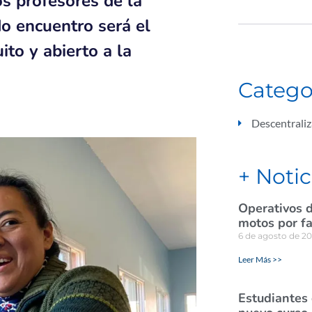
los profesores de la
do encuentro será el
ito y abierto a la
Catego
Descentraliz
+ Notic
Operativos d
motos por fa
6 de agosto de 2
Leer Más >>
Estudiantes