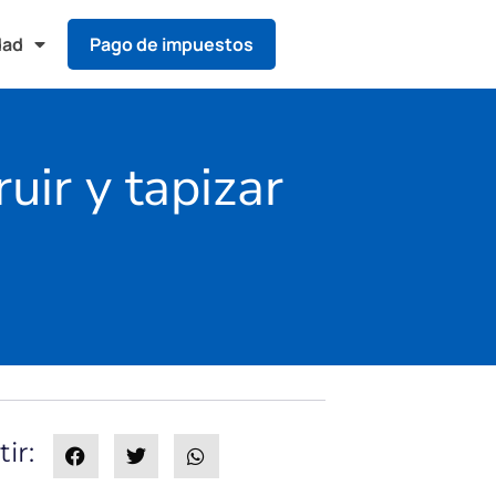
dad
Pago de impuestos
uir y tapizar
ir: