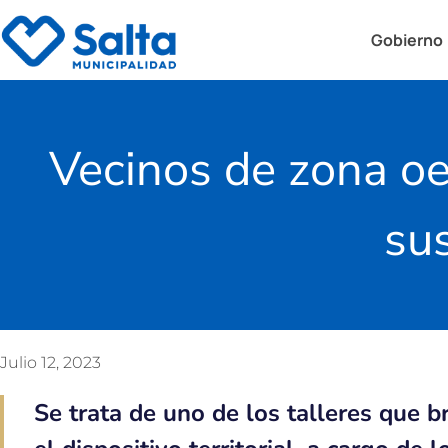
Gobierno
Vecinos de zona oe
su
Julio 12, 2023
Se trata de uno de los talleres que b