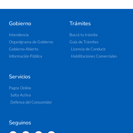
Gobierno
Trámites
Intendencia
Buscá tu trámite
Organigrama de Gobierno
Guía de Trámites
Gobierno Abierto
Licencia de Conducir
Información Pública
Habilitaciones Comerciales
Servicios
Pagos Online
Salta Activa
Defensa del Consumidor
Seguinos