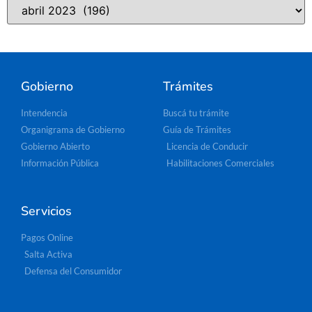
Gobierno
Trámites
Intendencia
Buscá tu trámite
Organigrama de Gobierno
Guía de Trámites
Gobierno Abierto
Licencia de Conducir
Información Pública
Habilitaciones Comerciales
Servicios
Pagos Online
Salta Activa
Defensa del Consumidor