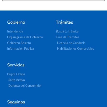
Gobierno
Trámites
Intendencia
Buscá tu trámite
Organigrama de Gobierno
Guía de Trámites
Gobierno Abierto
Licencia de Conducir
Información Pública
Habilitaciones Comerciales
Servicios
Pagos Online
Salta Activa
Defensa del Consumidor
Seguinos