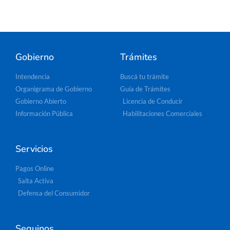
Gobierno
Trámites
Intendencia
Buscá tu trámite
Organigrama de Gobierno
Guía de Trámites
Gobierno Abierto
Licencia de Conducir
Información Pública
Habilitaciones Comerciales
Servicios
Pagos Online
Salta Activa
Defensa del Consumidor
Seguinos