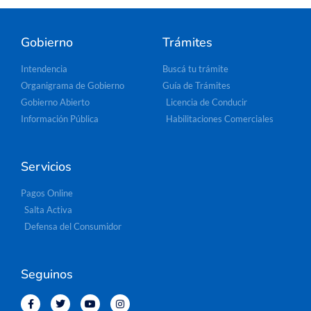
Gobierno
Trámites
Intendencia
Buscá tu trámite
Organigrama de Gobierno
Guía de Trámites
Gobierno Abierto
Licencia de Conducir
Información Pública
Habilitaciones Comerciales
Servicios
Pagos Online
Salta Activa
Defensa del Consumidor
Seguinos