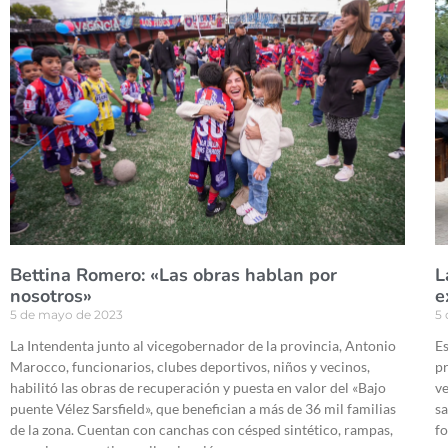
Bettina Romero: «Las obras hablan por
L
nosotros»
e
5 de mayo de 2023
5
La Intendenta junto al vicegobernador de la provincia, Antonio
Es
Marocco, funcionarios, clubes deportivos, niños y vecinos,
pr
habilitó las obras de recuperación y puesta en valor del «Bajo
ve
puente Vélez Sarsfield», que benefician a más de 36 mil familias
sa
de la zona. Cuentan con canchas con césped sintético, rampas,
fo