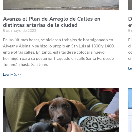
Avanza el Plan de Arreglo de Calles en
D
distintas arterias de la ciudad
e
5 de mayo de 2023
5
En las últimas horas, se hicieron trabajos de hormigonado en
El
Alvear y Alsina, y se hizo lo propio en San Luis al 1300 y 1400,
ci
entre otras calles. En tanto, esta tarde se colocará nuevo
co
hormigón para su posterior fraguado en calle Santa Fe, desde
ci
Tucumán hasta San Juan.
Le
Leer Más >>