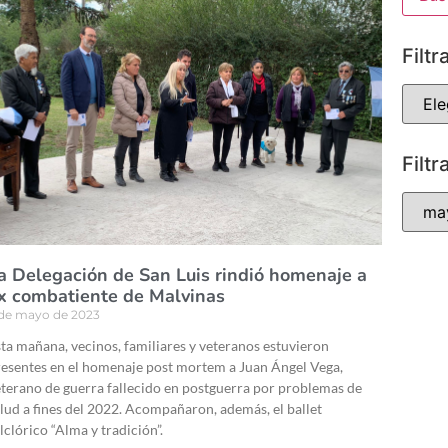
Filtr
Filtr
a Delegación de San Luis rindió homenaje a
x combatiente de Malvinas
 de mayo de 2023
ta mañana, vecinos, familiares y veteranos estuvieron
esentes en el homenaje post mortem a Juan Ángel Vega,
terano de guerra fallecido en postguerra por problemas de
lud a fines del 2022. Acompañaron, además, el ballet
lclórico “Alma y tradición”.