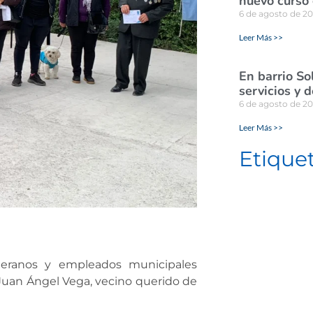
nuevo curso 
6 de agosto de 2
Leer Más >>
En barrio So
servicios y 
6 de agosto de 2
Leer Más >>
Etique
veteranos y empleados municipales
uan Ángel Vega, vecino querido de