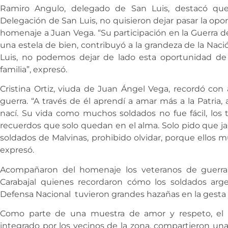
Ramiro Angulo, delegado de San Luis, destacó que 
Delegación de San Luis, no quisieron dejar pasar la opo
homenaje a Juan Vega. “Su participación en la Guerra d
una estela de bien, contribuyó a la grandeza de la Nac
Luis, no podemos dejar de lado esta oportunidad d
familia”, expresó.
Cristina Ortiz, viuda de Juan Ángel Vega, recordó con 
guerra. “A través de él aprendí a amar más a la Patria
nací. Su vida como muchos soldados no fue fácil, los tr
recuerdos que solo quedan en el alma. Solo pido que ja
soldados de Malvinas, prohibido olvidar, porque ellos m
expresó.
Acompañaron del homenaje los veteranos de guerra
Carabajal quienes recordaron cómo los soldados arge
Defensa Nacional tuvieron grandes hazañas en la gesta 
Como parte de una muestra de amor y respeto, el bal
integrado por los vecinos de la zona, compartieron u