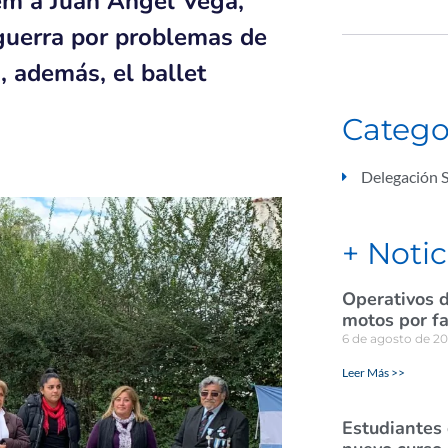
em a Juan Ángel Vega,
tguerra por problemas de
 además, el ballet
Catego
Delegación S
+ Notic
Operativos d
motos por fa
6 de agosto de 2
Leer Más >>
Estudiantes