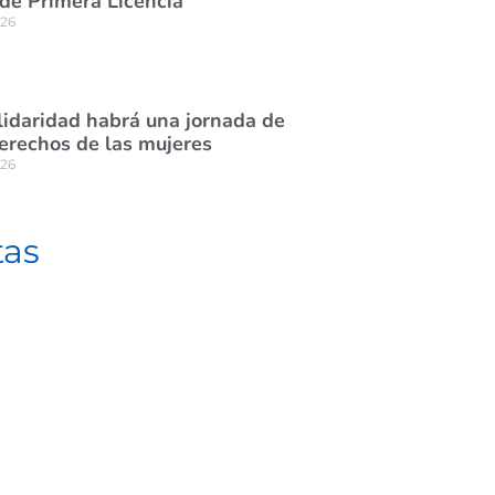
de Primera Licencia
026
lidaridad habrá una jornada de
derechos de las mujeres
026
tas