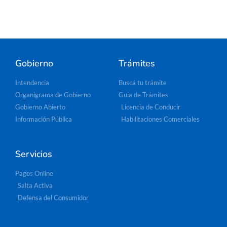
Gobierno
Trámites
Intendencia
Buscá tu trámite
Organigrama de Gobierno
Guía de Trámites
Gobierno Abierto
Licencia de Conducir
Información Pública
Habilitaciones Comerciales
Servicios
Pagos Online
Salta Activa
Defensa del Consumidor