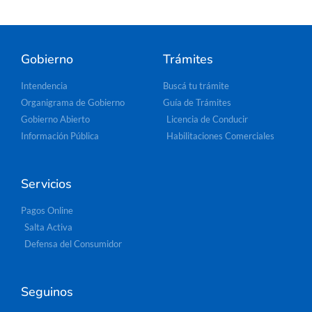
Gobierno
Trámites
Intendencia
Buscá tu trámite
Organigrama de Gobierno
Guía de Trámites
Gobierno Abierto
Licencia de Conducir
Información Pública
Habilitaciones Comerciales
Servicios
Pagos Online
Salta Activa
Defensa del Consumidor
Seguinos