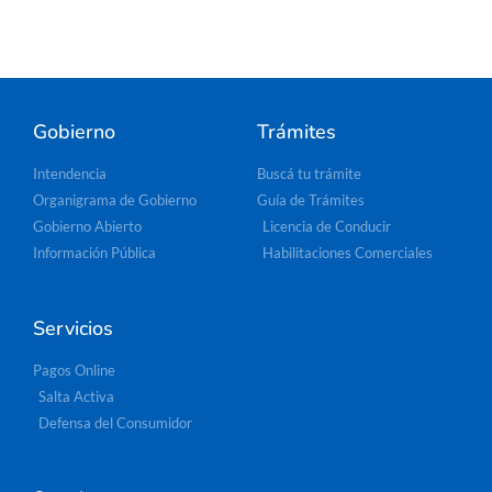
Gobierno
Trámites
Intendencia
Buscá tu trámite
Organigrama de Gobierno
Guía de Trámites
Gobierno Abierto
Licencia de Conducir
Información Pública
Habilitaciones Comerciales
Servicios
Pagos Online
Salta Activa
Defensa del Consumidor