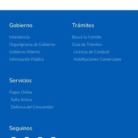
Gobierno
Trámites
Intendencia
Buscá tu trámite
Organigrama de Gobierno
Guía de Trámites
Gobierno Abierto
Licencia de Conducir
Información Pública
Habilitaciones Comerciales
Servicios
Pagos Online
Salta Activa
Defensa del Consumidor
Seguinos