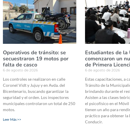
Operativos de tránsito: se
Estudiantes de l
secuestraron 19 motos por
comenzaron un nu
falta de casco
de Primera Licenc
6 de agosto de 2026
6 de agosto de 2026
Los controles se realizaron en calle
Estas capacitaciones, a c
Coronel Vidt y Jujuy y en Avda. del
Tránsito de la Municipali
Bicentenario, buscando garantizar la
brindando durante el res
seguridad y el orden. Los inspectores
Asisten a las clases teóric
municipales controlaron un total de 250
el psicofísico en el Móvil
motos.
tienen un año para rendi
práctico para obtener la 
Leer Más >>
Conducir.