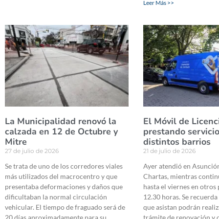
Leer Más >>
La Municipalidad renovó la
El Móvil de Licenc
calzada en 12 de Octubre y
prestando servici
Mitre
distintos barrios
27 de julio de 2026
21 de julio de 2026
Se trata de uno de los corredores viales
Ayer atendió en Asunción
más utilizados del macrocentro y que
Chartas, mientras conti
presentaba deformaciones y daños que
hasta el viernes en otros
dificultaban la normal circulación
12.30 horas. Se recuerda
vehicular. El tiempo de fraguado será de
que asistan podrán realiz
20 días aproximadamente para su
trámite de renovación y o