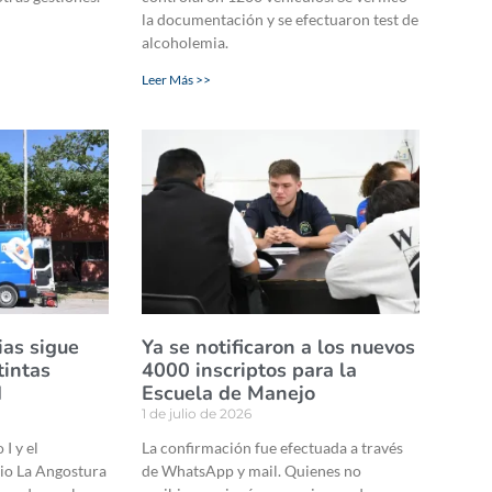
la documentación y se efectuaron test de
alcoholemia.
Leer Más >>
ias sigue
Ya se notificaron a los nuevos
tintas
4000 inscriptos para la
d
Escuela de Manejo
1 de julio de 2026
I y el
La confirmación fue efectuada a través
rio La Angostura
de WhatsApp y mail. Quienes no