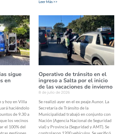
Leer Más >>
ias sigue
Operativo de tránsito en el
os en
ingreso a Salta por el inicio
de las vacaciones de invierno
8 de julio de 2026
 y hoy en Villa
Se realizó ayer en el ex peaje Aunor. La
nuará haciéndolo
Secretaría de Tránsito de la
 puntos de 9.30 a
Municipalidad trabajó en conjunto con
 que los vecinos
Nación (Agencia Nacional de Seguridad
ar el 100% del
vial) y Provincia (Seguridad y AMT). Se
tras gestiones.
controlaron 1200 vehículos. Se verificó