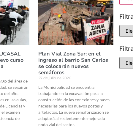
Filtr
Filtr
a UCASAL
Plan Vial Zona Sur: en el
evo curso
ingreso al barrio San Carlos
ia
se colocarán nuevos
semáforos
27 de julio de 2026
argo del área de
dad, se seguirán
La Municipalidad se encuentra
to del año.
trabajando en la excavación para la
as en las aulas,
construcción de las conexiones y bases
 de Licencias y
necesarias para los nuevos postes y
r el examen
artefactos. La nueva semaforización se
Licencia de
adaptará al recientemente mejorado
nodo vial del sector.