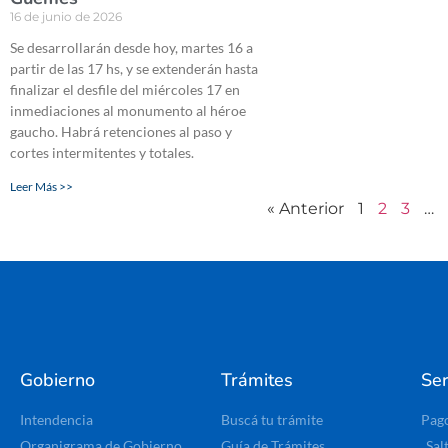
16 de junio de 2026
Se desarrollarán desde hoy, martes 16 a
partir de las 17 hs, y se extenderán hasta
finalizar el desfile del miércoles 17 en
inmediaciones al monumento al héroe
gaucho. Habrá retenciones al paso y
cortes intermitentes y totales.
Leer Más >>
« Anterior
1
2
3
…
Gobierno
Trámites
Ser
Intendencia
Buscá tu trámite
Pag
Organigrama de Gobierno
Guía de Trámites
Sal