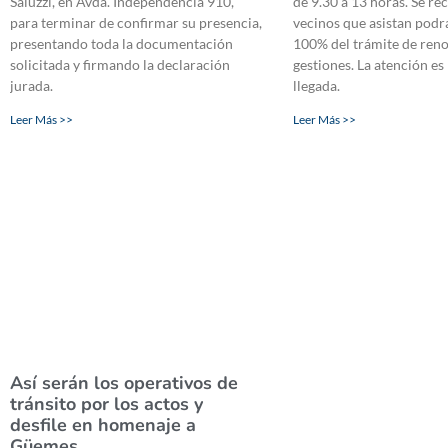
Saluzzi, en Avda. Independencia 910,
de 9.30 a 13 horas. Se re
para terminar de confirmar su presencia,
vecinos que asistan podrá
presentando toda la documentación
100% del trámite de reno
solicitada y firmando la declaración
gestiones. La atención es
jurada.
llegada.
Leer Más >>
Leer Más >>
Así serán los operativos de
tránsito por los actos y
desfile en homenaje a
Güemes