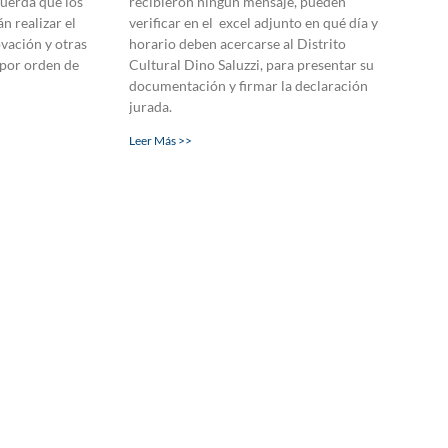
cuerda que los
recibieron ningún mensaje, pueden
n realizar el
verificar en el excel adjunto en qué día y
vación y otras
horario deben acercarse al Distrito
 por orden de
Cultural Dino Saluzzi, para presentar su
documentación y firmar la declaración
jurada.
Leer Más >>