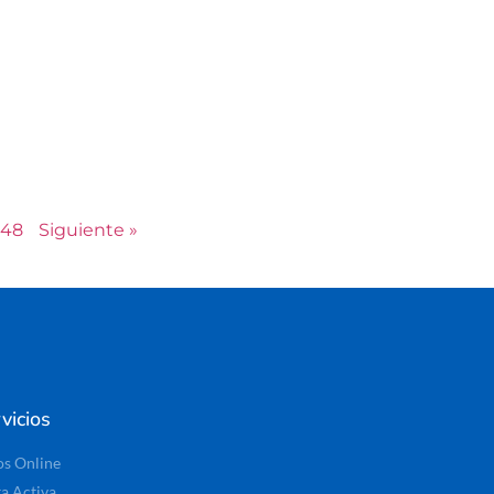
48
Siguiente »
vicios
os Online
ta Activa