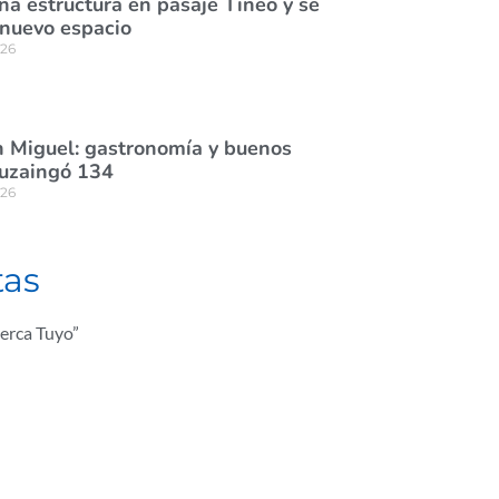
na estructura en pasaje Tineo y se
 nuevo espacio
026
 Miguel: gastronomía y buenos
tuzaingó 134
026
tas
erca Tuyo”