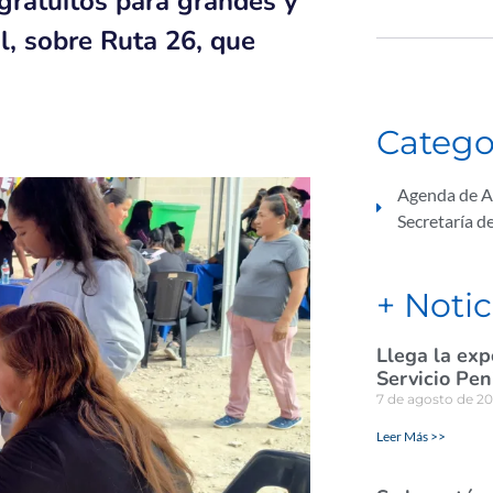
 gratuitos para grandes y
l, sobre Ruta 26, que
Catego
Agenda de A
Secretaría d
+ Notic
Llega la exp
Servicio Pen
7 de agosto de 2
Leer Más >>