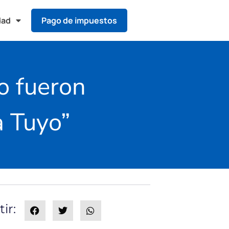
dad
Pago de impuestos
o fueron
a Tuyo”
ir: