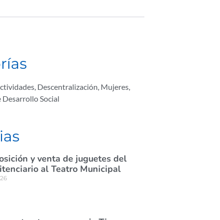
rías
ctividades
,
Descentralización
,
Mujeres
,
e Desarrollo Social
ias
osición y venta de juguetes del
itenciario al Teatro Municipal
026