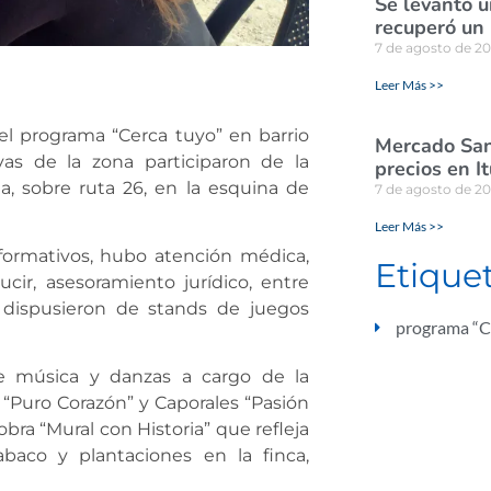
Se levantó u
recuperó un
7 de agosto de 2
Leer Más >>
el programa “Cerca tuyo” en barrio
Mercado San
vas de la zona participaron de la
precios en I
a, sobre ruta 26, en la esquina de
7 de agosto de 2
Leer Más >>
nformativos, hubo atención médica,
Etique
cir, asesoramiento jurídico, entre
e dispusieron de stands de juegos
programa “C
 música y danzas a cargo de la
“Puro Corazón” y Caporales “Pasión
ra “Mural con Historia” que refleja
tabaco y plantaciones en la finca,