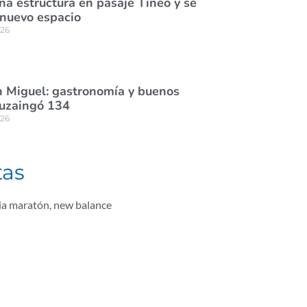
na estructura en pasaje Tineo y se
 nuevo espacio
026
 Miguel: gastronomía y buenos
tuzaingó 134
026
tas
a maratón
,
new balance