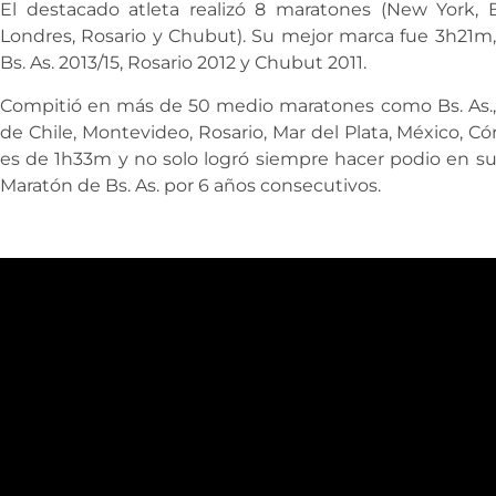
El destacado atleta realizó 8 maratones (New York,
Londres, Rosario y Chubut). Su mejor marca fue 3h21m
Bs. As. 2013/15, Rosario 2012 y Chubut 2011.
Compitió en más de 50 medio maratones como Bs. As., 
de Chile, Montevideo, Rosario, Mar del Plata, México, C
es de 1h33m y no solo logró siempre hacer podio en su
Maratón de Bs. As. por 6 años consecutivos.