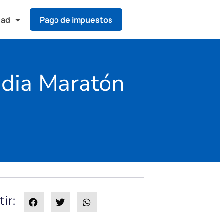
dad
Pago de impuestos
edia Maratón
ir: