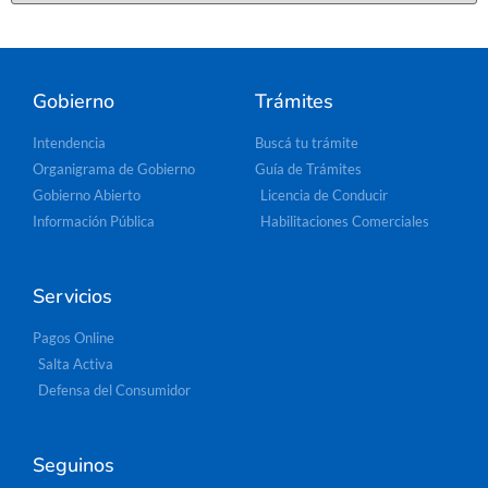
Gobierno
Trámites
Intendencia
Buscá tu trámite
Organigrama de Gobierno
Guía de Trámites
Gobierno Abierto
Licencia de Conducir
Información Pública
Habilitaciones Comerciales
Servicios
Pagos Online
Salta Activa
Defensa del Consumidor
Seguinos