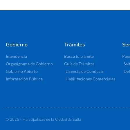
Gobierno
Trámites
Ser
Intendencia
Buscá tu trámite
Pag
Organigrama de Gobierno
Guía de Trámites
Sal
Gobierno Abierto
Licencia de Conducir
Def
Información Pública
Habilitaciones Comerciales
© 2026 - Municipalidad de la Ciudad de Salta