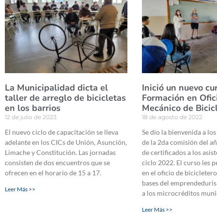
La Municipalidad dicta el
Inició un nuevo cu
taller de arreglo de bicicletas
Formación en Ofic
en los barrios
Mecánico de Bicic
12 de julio de 2023
18 de agosto de 2022
El nuevo ciclo de capacitación se lleva
Se dio la bienvenida a lo
adelante en los CICs de Unión, Asunción,
de la 2da comisión del añ
Limache y Constitución. Las jornadas
de certificados a los asis
consisten de dos encuentros que se
ciclo 2022. El curso les 
ofrecen en el horario de 15 a 17.
en el oficio de bicicletero
bases del emprendeduris
Leer Más >>
a los microcréditos muni
Leer Más >>