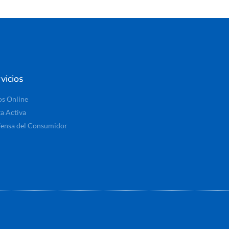
vicios
os Online
ta Activa
ensa del Consumidor