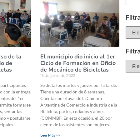
Filtr
Filtr
rso de la
El municipio dio inicio al 1er
io de
Ciclo de Formación en Oficio
letas
de Mecánico de Bicicletas
15 de junio de 2022
s participantes
Se dicta los martes y jueves por la tarde.
o con la entrega
Tiene una duración de 8 semanas.
tentes del 1er
Cuenta con el aval de la Cámara
permite formarse
Argentina de Comercio e Industria de la
s, sentar las
Bicicleta, partes, rodados y afines
mo y postularse
(COMMBI). En esta ocasión, el 20 por
cipales.
ciento de los asistentes son mujeres.
Leer Más >>