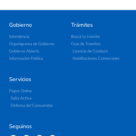
Gobierno
Trámites
Intendencia
Buscá tu trámite
Organigrama de Gobierno
Guía de Trámites
Gobierno Abierto
Licencia de Conducir
Información Pública
Habilitaciones Comerciales
Servicios
Pagos Online
Salta Activa
Defensa del Consumidor
Seguinos