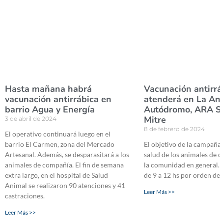
Hasta mañana habrá
Vacunación antirrá
vacunación antirrábica en
atenderá en La An
barrio Agua y Energía
Autódromo, ARA S
Mitre
3 de abril de 2024
8 de febrero de 2024
El operativo continuará luego en el
barrio El Carmen, zona del Mercado
El objetivo de la campaña
Artesanal. Además, se desparasitará a los
salud de los animales de
animales de compañía. El fin de semana
la comunidad en general.
extra largo, en el hospital de Salud
de 9 a 12 hs por orden de
Animal se realizaron 90 atenciones y 41
Leer Más >>
castraciones.
Leer Más >>