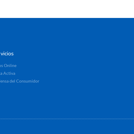
vicios
os Online
ta Activa
ensa del Consumidor