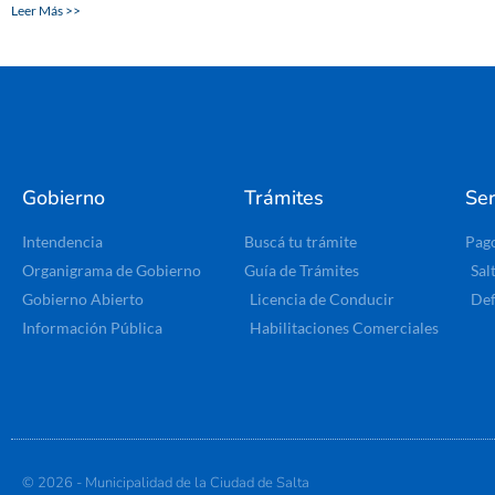
Leer Más >>
Gobierno
Trámites
Ser
Intendencia
Buscá tu trámite
Pag
Organigrama de Gobierno
Guía de Trámites
Sal
Gobierno Abierto
Licencia de Conducir
Def
Información Pública
Habilitaciones Comerciales
© 2026 - Municipalidad de la Ciudad de Salta