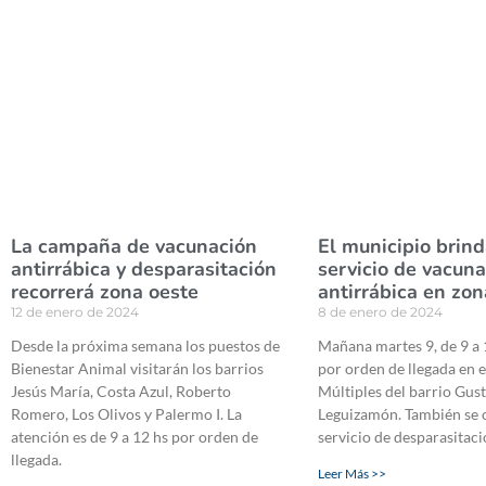
La campaña de vacunación
El municipio brind
antirrábica y desparasitación
servicio de vacun
recorrerá zona oeste
antirrábica en zon
12 de enero de 2024
8 de enero de 2024
Desde la próxima semana los puestos de
Mañana martes 9, de 9 a 
Bienestar Animal visitarán los barrios
por orden de llegada en e
Jesús María, Costa Azul, Roberto
Múltiples del barrio Gus
Romero, Los Olivos y Palermo I. La
Leguizamón. También se o
atención es de 9 a 12 hs por orden de
servicio de desparasitaci
llegada.
Leer Más >>