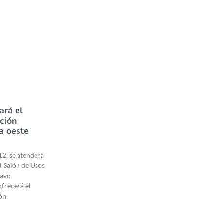
ará el
ación
a oeste
12, se atenderá
l Salón de Usos
tavo
frecerá el
ón.