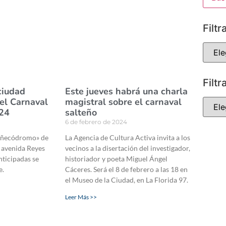
Filtr
Filtr
ciudad
Este jueves habrá una charla
del Carnaval
magistral sobre el carnaval
24
salteño
6 de febrero de 2024
Muñecódromo» de
La Agencia de Cultura Activa invita a los
 avenida Reyes
vecinos a la disertación del investigador,
nticipadas se
historiador y poeta Miguel Ángel
e.
Cáceres. Será el 8 de febrero a las 18 en
el Museo de la Ciudad, en La Florida 97.
Leer Más >>