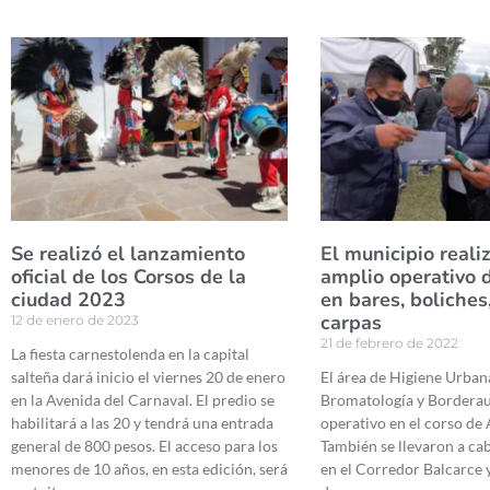
Se realizó el lanzamiento
El municipio reali
oficial de los Corsos de la
amplio operativo 
ciudad 2023
en bares, boliches
carpas
12 de enero de 2023
21 de febrero de 2022
La fiesta carnestolenda en la capital
salteña dará inicio el viernes 20 de enero
El área de Higiene Urbana
en la Avenida del Carnaval. El predio se
Bromatología y Borderaux
habilitará a las 20 y tendrá una entrada
operativo en el corso de 
general de 800 pesos. El acceso para los
También se llevaron a ca
menores de 10 años, en esta edición, será
en el Corredor Balcarce y