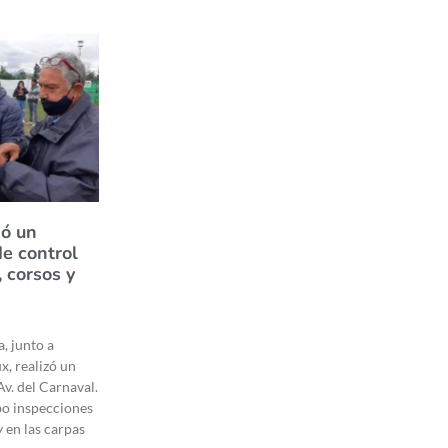
zó un
de control
, corsos y
, junto a
, realizó un
Av. del Carnaval.
bo inspecciones
 en las carpas