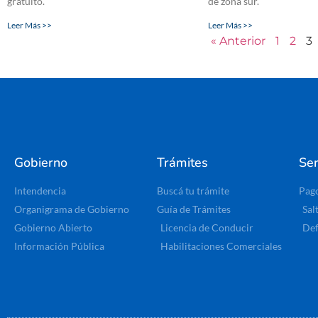
gratuito.
de zona sur.
Leer Más >>
Leer Más >>
« Anterior
1
2
3
Gobierno
Trámites
Ser
Intendencia
Buscá tu trámite
Pag
Organigrama de Gobierno
Guía de Trámites
Sal
Gobierno Abierto
Licencia de Conducir
Def
Información Pública
Habilitaciones Comerciales