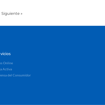
Siguiente »
vicios
os Online
ta Activa
ensa del Consumidor