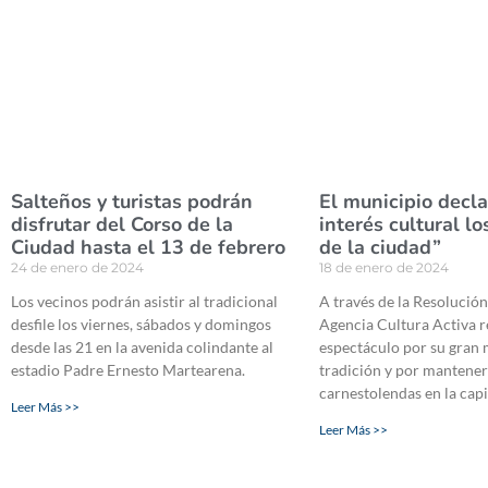
Salteños y turistas podrán
El municipio decl
disfrutar del Corso de la
interés cultural l
Ciudad hasta el 13 de febrero
de la ciudad”
24 de enero de 2024
18 de enero de 2024
Los vecinos podrán asistir al tradicional
A través de la Resolución
desfile los viernes, sábados y domingos
Agencia Cultura Activa r
desde las 21 en la avenida colindante al
espectáculo por su gran 
estadio Padre Ernesto Martearena.
tradición y por mantener 
carnestolendas en la capi
Leer Más >>
Leer Más >>