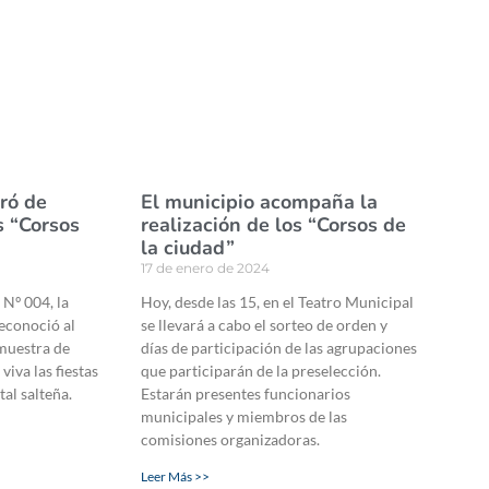
aró de
El municipio acompaña la
os “Corsos
realización de los “Corsos de
la ciudad”
17 de enero de 2024
 Nº 004, la
Hoy, desde las 15, en el Teatro Municipal
econoció al
se llevará a cabo el sorteo de orden y
muestra de
días de participación de las agrupaciones
viva las fiestas
que participarán de la preselección.
tal salteña.
Estarán presentes funcionarios
municipales y miembros de las
comisiones organizadoras.
Leer Más >>