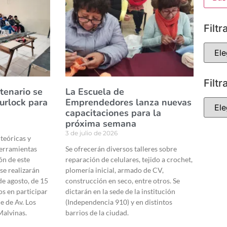
Filtr
Filtr
tenario se
La Escuela de
urlock para
Emprendedores lanza nuevas
capacitaciones para la
próxima semana
3 de julio de 2026
 teóricas y
herramientas
Se ofrecerán diversos talleres sobre
ón de este
reparación de celulares, tejido a crochet,
se realizarán
plomería inicial, armado de CV,
 de agosto, de 15
construcción en seco, entre otros. Se
os en participar
dictarán en la sede de la institución
e de Av. Los
(Independencia 910) y en distintos
Malvinas.
barrios de la ciudad.