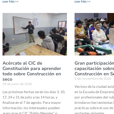
Leer Más >>
Leer Más >>
Acércate al CIC de
Gran participación
Constitución para aprender
capacitación sobr
todo sobre Construcción en
Construcción en S
seco
5 de noviembre de 2025
29 de junio de 2026
Vecinos de la ciudad asis
Las próximas fechas serán los días 3, 10,
en la Escuela de Empren
17, 24 y 31 de julio a las 14 horas, y
por profesionales del ru
finalizarán el 7 de agosto. Para mayor
brindaron herramientas t
información, los interesados pueden
prácticas sobre el uso de
acercarse al CIC “Pablo Mesples” o
portantes aislantes.