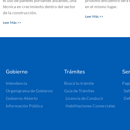
el uso de paneles portantes aislantes, una
próximo encuentro será 
técnica en crecimiento dentro del sector
en el mismo lugar.
de la construcción.
Leer Más >>
Leer Más >>
Gobierno
Trámites
Ser
Intendencia
Buscá tu trámite
Pag
Organigrama de Gobierno
Guía de Trámites
Sal
Gobierno Abierto
Licencia de Conducir
Def
Información Pública
Habilitaciones Comerciales