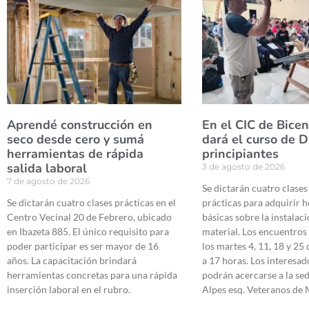
Aprendé construcción en
En el CIC de Bicen
seco desde cero y sumá
dará el curso de D
herramientas de rápida
principiantes
salida laboral
3 de agosto de 2026
7 de agosto de 2026
Se dictarán cuatro clases
Se dictarán cuatro clases prácticas en el
prácticas para adquirir 
Centro Vecinal 20 de Febrero, ubicado
básicas sobre la instalaci
en Ibazeta 885. El único requisito para
material. Los encuentros 
poder participar es ser mayor de 16
los martes 4, 11, 18 y 25
años. La capacitación brindará
a 17 horas. Los interesad
herramientas concretas para una rápida
podrán acercarse a la sed
inserción laboral en el rubro.
Alpes esq. Veteranos de 