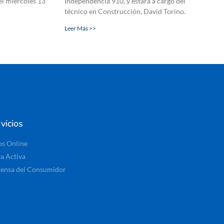
el miércoles 13
Independencia 910, y estará a cargo del
técnico en Construcción, David Torino.
Leer Más >>
vicios
os Online
ta Activa
ensa del Consumidor