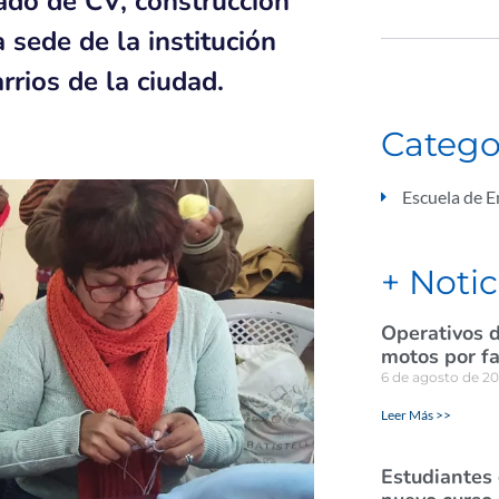
mado de CV, construcción
a sede de la institución
rrios de la ciudad.
Catego
Escuela de 
+ Notic
Operativos d
motos por fa
6 de agosto de 2
Leer Más >>
Estudiantes