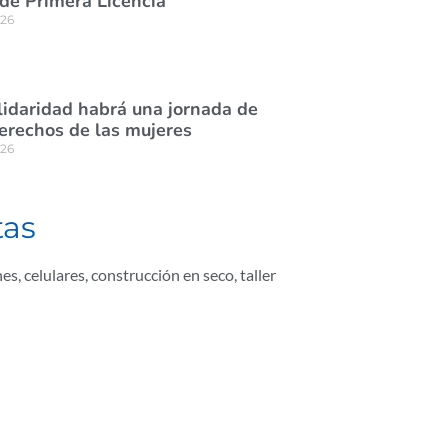
de Primera Licencia
026
lidaridad habrá una jornada de
derechos de las mujeres
026
tas
nes
,
celulares
,
construcción en seco
,
taller