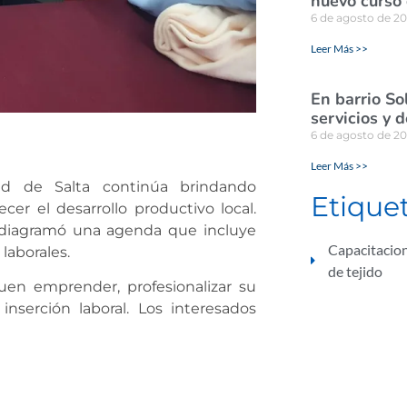
nuevo curso 
6 de agosto de 2
Leer Más >>
En barrio So
servicios y 
6 de agosto de 2
Leer Más >>
d de Salta continúa brindando
Etique
cer el desarrollo productivo local.
se diagramó una agenda que incluye
Capacitacio
laborales.
de tejido
uen emprender, profesionalizar su
inserción laboral. Los interesados