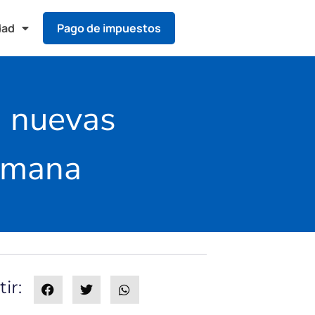
dad
Pago de impuestos
a nuevas
semana
ir: