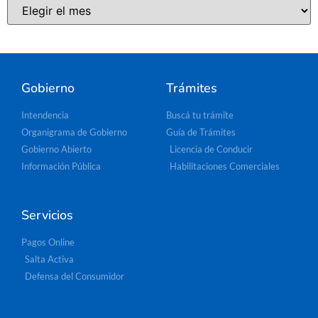
Gobierno
Trámites
Intendencia
Buscá tu trámite
Organigrama de Gobierno
Guía de Trámites
Gobierno Abierto
Licencia de Conducir
Información Pública
Habilitaciones Comerciales
Servicios
Pagos Online
Salta Activa
Defensa del Consumidor