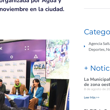
s organizada por Agua y
 noviembre en la ciudad.
Catego
Agencia Sal
Deportes
,
No
+ Notic
La Municipal
de zona oes
8 de agosto de 2
Leer Más >>