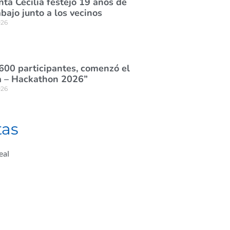
nta Cecilia festejó 19 años de
abajo junto a los vecinos
026
600 participantes, comenzó el
 – Hackathon 2026”
026
tas
eal