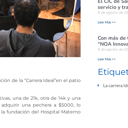
El CIC de Sa
servicio y tr
8 de agosto de 2
Leer Más >>
Con más de 
“NOA Innova
8 de agosto de 2
Leer Más >>
Etique
ción de la “Carrera Ideal”en el patio
La carrera Id
vas, una de 21k, otra de 14k y una
e adquirir una pechera a $5000, lo
la fundación del Hospital Materno