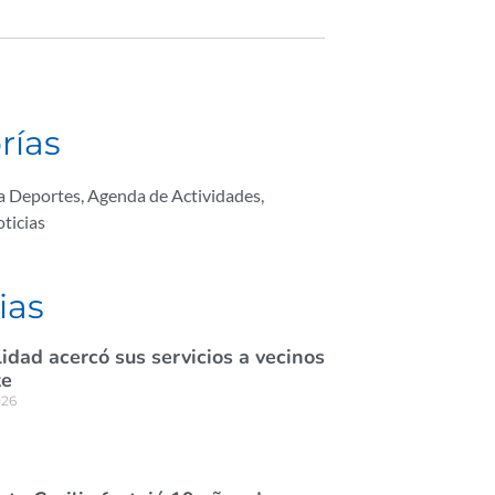
rías
ta Deportes
,
Agenda de Actividades
,
ticias
ias
idad acercó sus servicios a vecinos
te
026