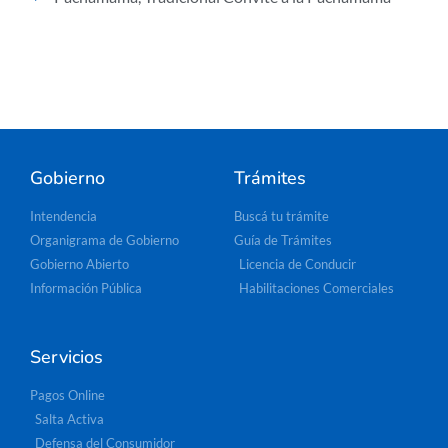
Gobierno
Trámites
Intendencia
Buscá tu trámite
Organigrama de Gobierno
Guía de Trámites
Gobierno Abierto
Licencia de Conducir
Información Pública
Habilitaciones Comerciales
Servicios
Pagos Online
Salta Activa
Defensa del Consumidor