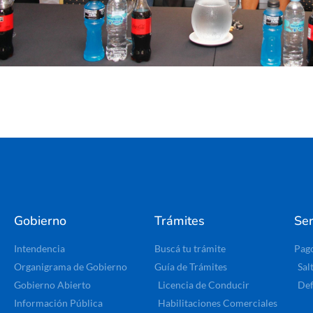
Gobierno
Trámites
Ser
Intendencia
Buscá tu trámite
Pag
Organigrama de Gobierno
Guía de Trámites
Sal
Gobierno Abierto
Licencia de Conducir
Def
Información Pública
Habilitaciones Comerciales