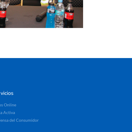
vicios
os Online
ta Activa
ensa del Consumidor