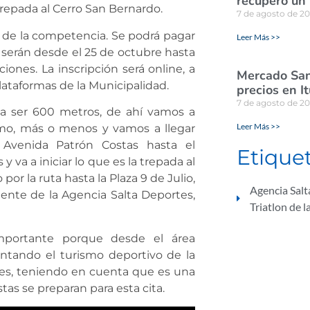
recuperó un
Trepada al Cerro San Bernardo.
7 de agosto de 2
 de la competencia. Se podrá pagar
Leer Más >>
 serán desde el 25 de octubre hasta
iones. La inscripción será online, a
Mercado San
plataformas de la Municipalidad.
precios en I
7 de agosto de 2
 a ser 600 metros, de ahí vamos a
Leer Más >>
ismo, más o menos y vamos a llegar
 Avenida Patrón Costas hasta el
Etique
va a iniciar lo que es la trepada al
por la ruta hasta la Plaza 9 de Julio,
Agencia Sal
idente de la Agencia Salta Deportes,
Triatlon de 
portante porque desde el área
tando el turismo deportivo de la
tes, teniendo en cuenta que es una
as se preparan para esta cita.