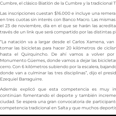
Cumbre, el clásico Biatlón de la Cumbre y la tradicional 
Las inscripciones cuestan $16.000 e incluye una remera
en tres cuotas sin interés con Banco Macro. Las mismas
el 23 de noviembre, día en el que se harán las acreditac
través de un link que será compartido por las distintas 
“La natación va a largar desde el Carlos Xamena, van
tomar las bicicletas para hacer 20 kilómetros de cicl
hasta el Quirquincho. De ahí vamos a volver por
Monumento Güemes, donde vamos a dejar las bicicletas y 
cerro. Con 6 kilómetros subiendo por la escalera, bajando 
donde van a culminar las tres disciplinas”, dijo el pres
Ezequiel Barraguirre.
Además explicó que esta competencia es muy im
continúan fomentando el deporte y también incremen
ciudad. Se espera una gran convocatoria de participan
competencia tradicional en Salta y que muchos deportist