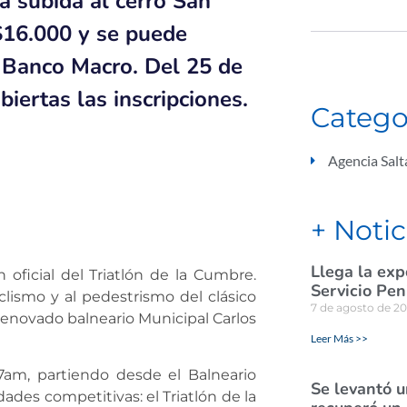
la subida al cerro San
$16.000 y se puede
n Banco Macro. Del 25 de
biertas las inscripciones.
Catego
Agencia Sal
+ Notic
Llega la exp
oficial del Triatlón de la Cumbre.
Servicio Pen
ciclismo y al pedestrismo del clásico
7 de agosto de 2
l renovado balneario Municipal Carlos
Leer Más >>
 7am, partiendo desde el Balneario
Se levantó u
des competitivas: el Triatlón de la