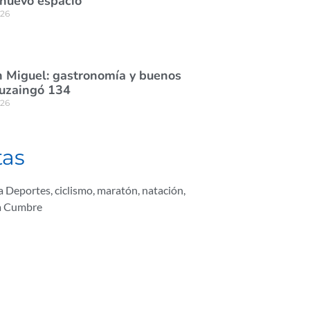
 nuevo espacio
026
 Miguel: gastronomía y buenos
tuzaingó 134
026
tas
ta Deportes
,
ciclismo
,
maratón
,
natación
,
la Cumbre