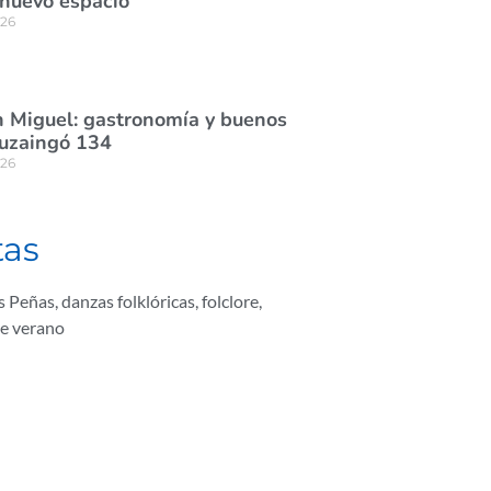
 nuevo espacio
026
 Miguel: gastronomía y buenos
tuzaingó 134
026
tas
s Peñas
,
danzas folklóricas
,
folclore
,
de verano