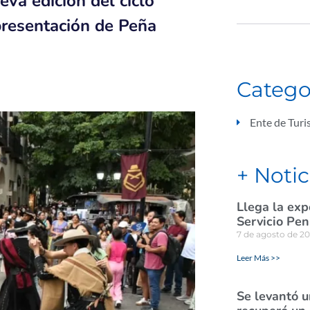
eva edición del ciclo
presentación de Peña
Catego
Ente de Tur
+ Notic
Llega la exp
Servicio Pen
7 de agosto de 2
Leer Más >>
Se levantó u