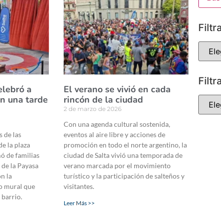
Filtr
Filtr
elebró a
El verano se vivió en cada
on una tarde
rincón de la ciudad
2 de marzo de 2026
Con una agenda cultural sostenida,
s de las
eventos al aire libre y acciones de
de la plaza
promoción en todo el norte argentino, la
ó de familias
ciudad de Salta vivió una temporada de
 de la Payasa
verano marcada por el movimiento
n la
turístico y la participación de salteños y
o mural que
visitantes.
 barrio.
Leer Más >>