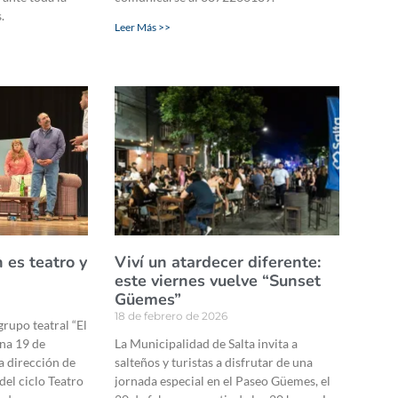
.
Leer Más >>
n es teatro y
Viví un atardecer diferente:
este viernes vuelve “Sunset
Güemes”
18 de febrero de 2026
grupo teatral “El
ana 19 de
La Municipalidad de Salta invita a
la dirección de
salteños y turistas a disfrutar de una
del ciclo Teatro
jornada especial en el Paseo Güemes, el