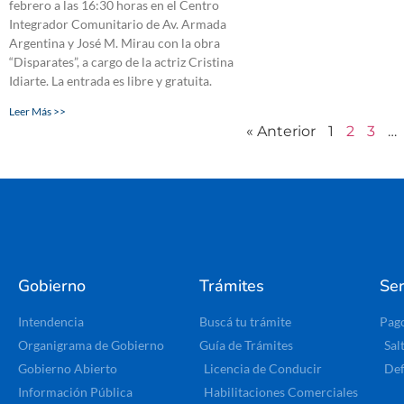
febrero a las 16:30 horas en el Centro
Integrador Comunitario de Av. Armada
Argentina y José M. Mirau con la obra
“Disparates”, a cargo de la actriz Cristina
Idiarte. La entrada es libre y gratuita.
Leer Más >>
« Anterior
1
2
3
…
Gobierno
Trámites
Ser
Intendencia
Buscá tu trámite
Pag
Organigrama de Gobierno
Guía de Trámites
Sal
Gobierno Abierto
Licencia de Conducir
Def
Información Pública
Habilitaciones Comerciales