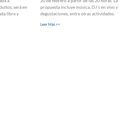
ada a
20 de febrero a partir de las 20 horas. La
dultos, será en
propuesta incluye música, DJ´s en vivo y
da libre y
degustaciones, entre otras actividades.
Leer Más >>