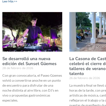
Leer Más >>
Se desarrolló una nueva
La Casona de Cas
edición del Sunset Güemes
celebró el cierre 
talleres de verano
28 de febrero de 2026
talento
Con gran convocatoria, el Paseo Güemes
26 de febrero de 2026
volvió a convertirse anoche en un punto
de encuentro para disfrutar de una
La muestra final se llevó
noche distinta al aire libre, con DJ’s en
horas de la tarde, con p
vivo y propuestas gastronómicas
artísticas de música, can
especiales.
reflejaron el trabajo y la
puestas de manifiesto du