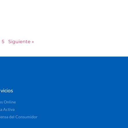
5
Siguiente »
vicios
os Online
ta Activa
ensa del Consumidor