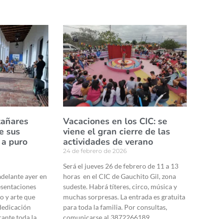
tañares
Vacaciones en los CIC: se
de sus
viene el gran cierre de las
 a puro
actividades de verano
24 de febrero de 2026
Será el jueves 26 de febrero de 11 a 13
 adelante ayer en
horas en el CIC de Gauchito Gil, zona
resentaciones
sudeste. Habrá títeres, circo, música y
to y arte que
muchas sorpresas. La entrada es gratuita
 dedicación
para toda la familia. Por consultas,
rante toda la
comunicarse al 3872266189.