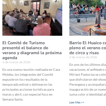
El Comité de Turismo
Barrio El Huaico c
presentó el balance de
pleno el verano c
verano y diagramó la próxima
de circo y risas
agenda
2 de marzo de 2026
4 de marzo de 2026
En uno de los últimos día
En una nueva reunión realizada en Casa
vacaciones, el anfiteatro 
Moldes, los integrantes del Comité
Miriani Pastoriza se colm
expusieron los resultados de la
que disfrutaron del show
temporada estival y delinearon las
Perengana y acompañaro
principales acciones turísticas para
inauguración de un nuev
marzo y abril, con especial foco en
suma color e identidad al
Semana Santa.
Leer Más >>