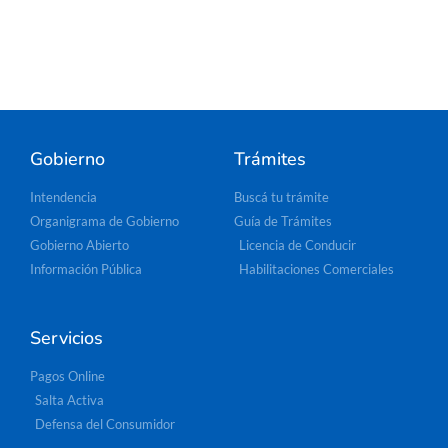
Gobierno
Trámites
Intendencia
Buscá tu trámite
Organigrama de Gobierno
Guía de Trámites
Gobierno Abierto
Licencia de Conducir
Información Pública
Habilitaciones Comerciales
Servicios
Pagos Online
Salta Activa
Defensa del Consumidor