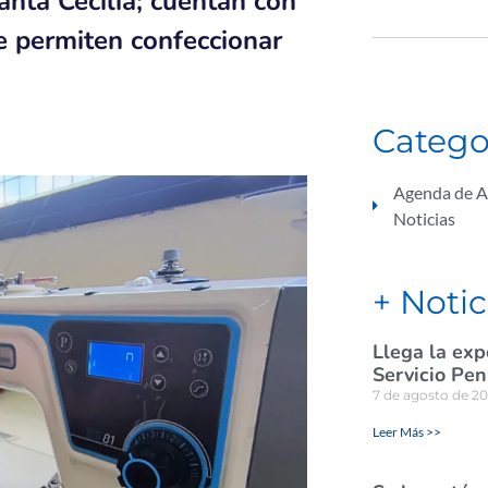
anta Cecilia; cuentan con
e permiten confeccionar
Catego
Agenda de A
Noticias
+ Notic
Llega la exp
Servicio Pen
7 de agosto de 2
Leer Más >>