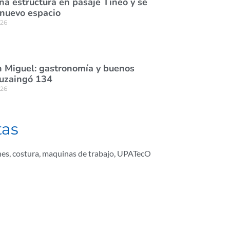
na estructura en pasaje Tineo y se
 nuevo espacio
026
 Miguel: gastronomía y buenos
tuzaingó 134
026
tas
nes
,
costura
,
maquinas de trabajo
,
UPATecO