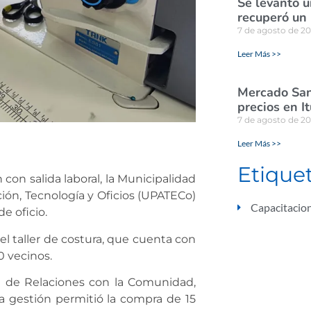
Se levantó u
recuperó un
7 de agosto de 2
Leer Más >>
Mercado San
precios en I
7 de agosto de 2
Leer Más >>
Etique
con salida laboral, la Municipalidad
ción, Tecnología y Oficios (UPATECo)
Capacitacio
e oficio.
el taller de costura, que cuenta con
00 vecinos.
l de Relaciones con la Comunidad,
ta gestión permitió la compra de 15