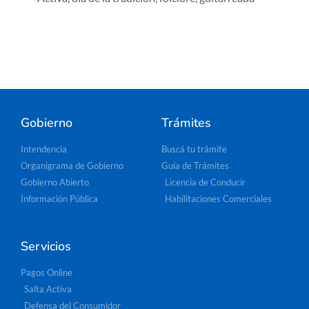
Gobierno
Trámites
Intendencia
Buscá tu trámite
Organigrama de Gobierno
Guía de Trámites
Gobierno Abierto
Licencia de Conducir
Información Pública
Habilitaciones Comerciales
Servicios
Pagos Online
Salta Activa
Defensa del Consumidor