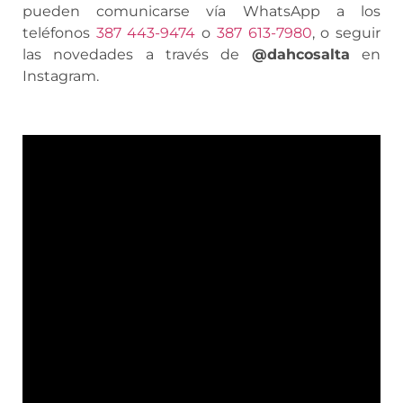
pueden comunicarse vía WhatsApp a los
teléfonos
387 443-9474
o
387 613-7980
, o seguir
las novedades a través de
@dahcosalta
en
Instagram.