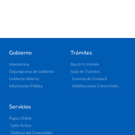
Gobierno
Trámites
Intendencia
Buscá tu trámite
Organigrama de Gobierno
Guía de Trámites
Gobierno Abierto
Licencia de Conducir
Información Pública
Habilitaciones Comerciales
Servicios
Pagos Online
Salta Activa
Defensa del Consumidor