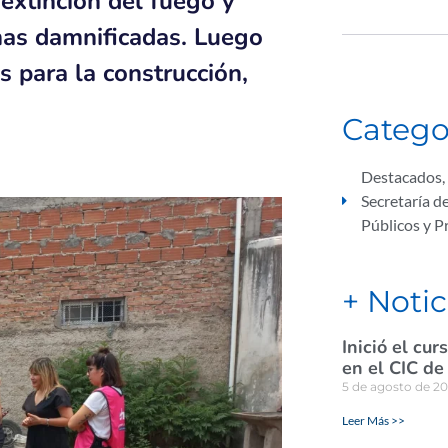
 extinción del fuego y
nas damnificadas. Luego
s para la construcción,
Catego
Destacados
,
Secretaría d
Públicos y 
+ Notic
Inició el cu
en el CIC de
5 de agosto de 2
Leer Más >>