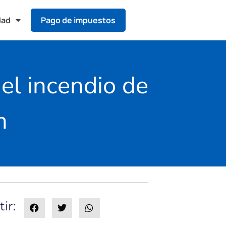
dad
Pago de impuestos
 el incendio de
n
ir: