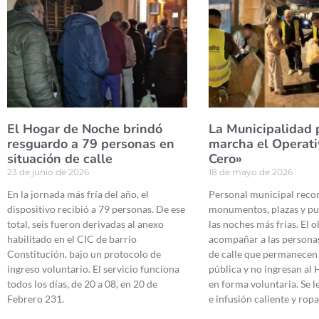
El Hogar de Noche brindó
La Municipalidad 
resguardo a 79 personas en
marcha el Operati
situación de calle
Cero»
23 de junio de 2026
18 de mayo de 2026
En la jornada más fría del año, el
Personal municipal recor
dispositivo recibió a 79 personas. De ese
monumentos, plazas y pu
total, seis fueron derivadas al anexo
las noches más frías. El o
habilitado en el CIC de barrio
acompañar a las personas
Constitución, bajo un protocolo de
de calle que permanecen 
ingreso voluntario. El servicio funciona
pública y no ingresan al
todos los días, de 20 a 08, en 20 de
en forma voluntaria. Se l
Febrero 231.
e infusión caliente y ropa