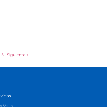
5
Siguiente »
vicios
os Online