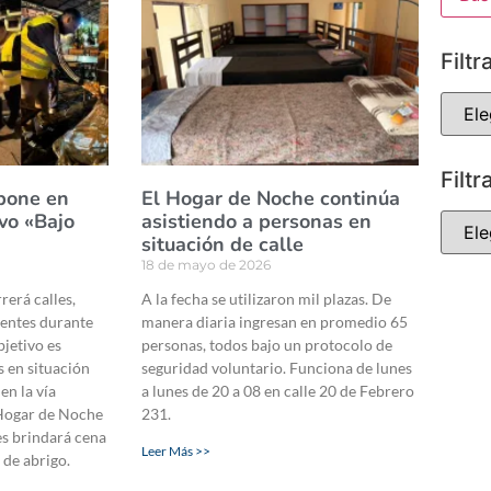
Filtr
Filtr
pone en
El Hogar de Noche continúa
vo «Bajo
asistiendo a personas en
situación de calle
18 de mayo de 2026
rerá calles,
A la fecha se utilizaron mil plazas. De
entes durante
manera diaria ingresan en promedio 65
bjetivo es
personas, todos bajo un protocolo de
 en situación
seguridad voluntario. Funciona de lunes
en la vía
a lunes de 20 a 08 en calle 20 de Febrero
 Hogar de Noche
231.
es brindará cena
Leer Más >>
 de abrigo.