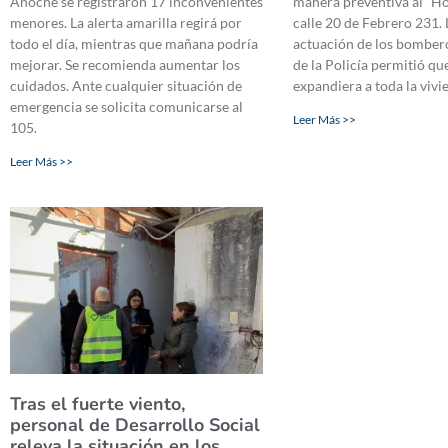
Anoche se registraron 17 inconvenientes
manera preventiva al “Ho
menores. La alerta amarilla regirá por
calle 20 de Febrero 231. 
todo el día, mientras que mañana podría
actuación de los bombero
mejorar. Se recomienda aumentar los
de la Policía permitió qu
cuidados. Ante cualquier situación de
expandiera a toda la vivi
emergencia se solicita comunicarse al
Leer Más >>
105.
Leer Más >>
Tras el fuerte viento,
personal de Desarrollo Social
releva la situación en los