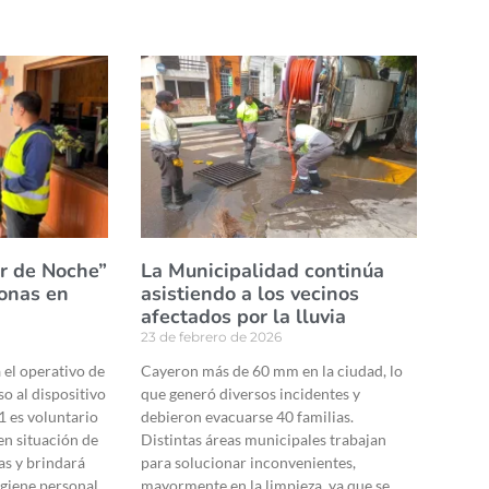
ar de Noche”
La Municipalidad continúa
sonas en
asistiendo a los vecinos
afectados por la lluvia
23 de febrero de 2026
a el operativo de
Cayeron más de 60 mm en la ciudad, lo
so al dispositivo
que generó diversos incidentes y
1 es voluntario
debieron evacuarse 40 familias.
en situación de
Distintas áreas municipales trabajan
as y brindará
para solucionar inconvenientes,
igiene personal
mayormente en la limpieza, ya que se