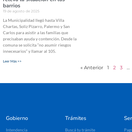
barrios
19 de agosto de 2025
La Municipalidad llegó hasta Villa
Chartas, Soliz Pizarro, Palermo y San
Carlos para asistir a las familias que
precisaban ayuda y contención. Desde la
comuna se solicita “no asumir riesgos
innecesarios” y llamar al 105.
Leer Más >>
« Anterior
1
2
3
…
Gobierno
Trámites
Ser
Intendencia
Buscá tu trámite
Pag