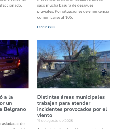
lefaccionado.
sacó mucha basura de desagües
pluviales. Por situaciones de emergencia
comunicarse al 105.
Leer Más >>
ó a la
Distintas áreas municipales
or un
trabajan para atender
e Belgrano
incidentes provocados por el
viento
19 de agosto de 2025
trasladadas de