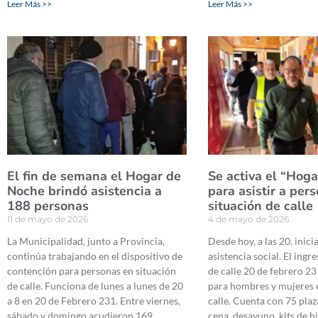
Leer Más >>
Leer Más >>
El fin de semana el Hogar de
Se activa el “Hog
Noche brindó asistencia a
para asistir a per
188 personas
situación de calle
11 de mayo de 2026
4 de mayo de 2026
La Municipalidad, junto a Provincia,
Desde hoy, a las 20, inici
continúa trabajando en el dispositivo de
asistencia social. El ingre
contención para personas en situación
de calle 20 de febrero 23
de calle. Funciona de lunes a lunes de 20
para hombres y mujeres 
a 8 en 20 de Febrero 231. Entre viernes,
calle. Cuenta con 75 plaz
sábado y domingo acudieron 169
cena, desayuno, kits de h