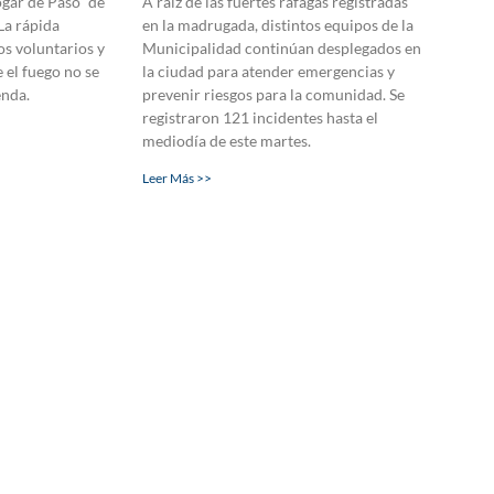
gar de Paso” de
A raíz de las fuertes ráfagas registradas
La rápida
en la madrugada, distintos equipos de la
s voluntarios y
Municipalidad continúan desplegados en
e el fuego no se
la ciudad para atender emergencias y
enda.
prevenir riesgos para la comunidad. Se
registraron 121 incidentes hasta el
mediodía de este martes.
Leer Más >>