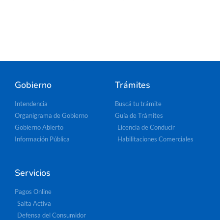
Gobierno
Trámites
Intendencia
Buscá tu trámite
Organigrama de Gobierno
Guía de Trámites
Gobierno Abierto
Licencia de Conducir
Información Pública
Habilitaciones Comerciales
Servicios
Pagos Online
Salta Activa
Defensa del Consumidor