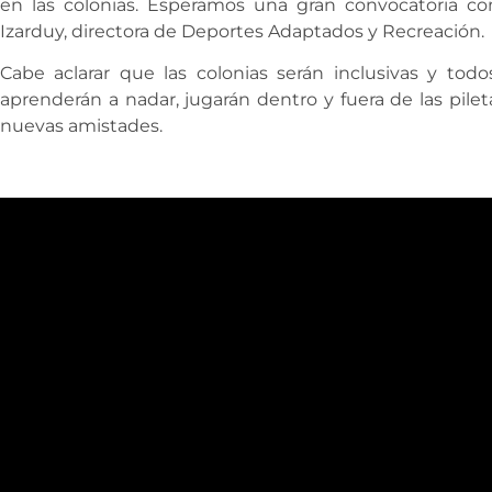
en las colonias. Esperamos una gran convocatoria c
Izarduy, directora de Deportes Adaptados y Recreación.
Cabe aclarar que las colonias serán inclusivas y todos 
aprenderán a nadar, jugarán dentro y fuera de las pilet
nuevas amistades.