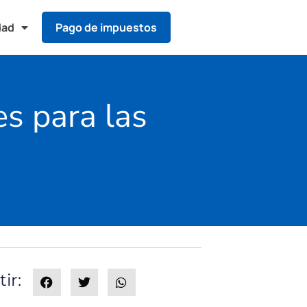
dad
Pago de impuestos
es para las
ir: