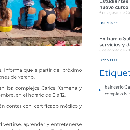
Estudiantes
nuevo curso 
6 de agosto de 2
Leer Más >>
En barrio So
servicios y 
6 de agosto de 2
Leer Más >>
s, informa que a partir del próximo
Etique
iones de verano.
balneario C
 en los complejos Carlos Xamena y
complejo Nic
embre, en el horario de 8 a 12.
án contar con: certificado médico y
divertirse, aprender y entretenerse