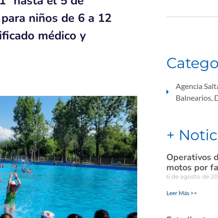
° hasta el 5 de
s para niños de 6 a 12
ificado médico y
Catego
Agencia Sal
Balnearios
,
+ Notic
Operativos d
motos por fa
6 de agosto de 2
Leer Más >>