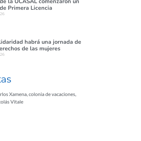
 de la UCASAL comenzaron un
de Primera Licencia
026
lidaridad habrá una jornada de
derechos de las mujeres
026
tas
arlos Xamena
,
colonia de vacaciones
,
olás Vitale