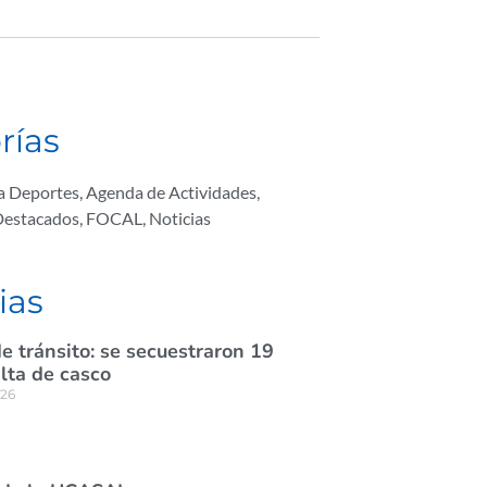
rías
ta Deportes
,
Agenda de Actividades
,
Destacados
,
FOCAL
,
Noticias
ias
e tránsito: se secuestraron 19
lta de casco
026