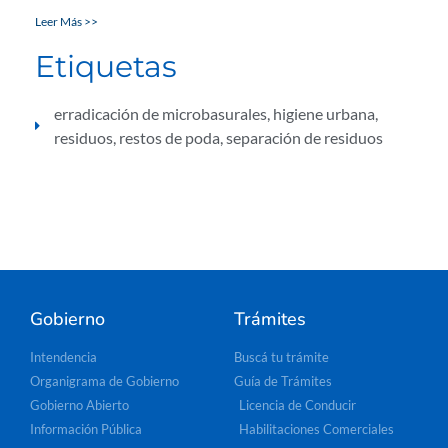
Leer Más >>
Etiquetas
erradicación de microbasurales
,
higiene urbana
,
residuos
,
restos de poda
,
separación de residuos
Gobierno
Trámites
Intendencia
Buscá tu trámite
Organigrama de Gobierno
Guía de Trámites
Gobierno Abierto
Licencia de Conducir
Información Pública
Habilitaciones Comerciales