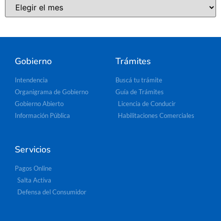
Gobierno
Trámites
Intendencia
Buscá tu trámite
Organigrama de Gobierno
Guía de Trámites
Gobierno Abierto
Licencia de Conducir
Información Pública
Habilitaciones Comerciales
Servicios
Pagos Online
Salta Activa
Defensa del Consumidor