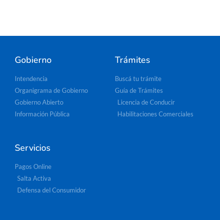
Gobierno
Trámites
Intendencia
Buscá tu trámite
Organigrama de Gobierno
Guía de Trámites
Gobierno Abierto
Licencia de Conducir
Información Pública
Habilitaciones Comerciales
Servicios
Pagos Online
Salta Activa
Defensa del Consumidor