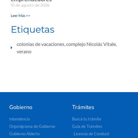
10 de agosto de 2026
Leer Más >>
Etiquetas
colonias de vacaciones
,
complejo Nicolás Vitale
,
verano
Gobierno
Trámites
Intendencia
Buscá tu trámite
Organigrama de Gobierno
Guía de Trámites
Gobierno Abierto
Licencia de Conducir